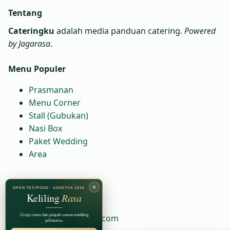
Tentang
Cateringku
adalah media panduan catering.
Powered
by Jagarasa
.
Menu Populer
Prasmanan
Menu Corner
Stall (Gubukan)
Nasi Box
Paket Wedding
Area
Kontak
×
OPEN TESTFOOD · AGUSTUS 2026
Keliling
Rasa
WA:
6281230081664
Email:
halo@cateringku.com
Cicipi menu dan jelajahi venue wedding
pilihanmu.