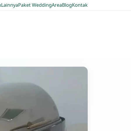
x
Lainnya
Paket Wedding
Area
Blog
Kontak