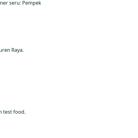
ner seru: Pempek
uren Raya.
 test food.