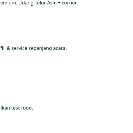
emium: Udang Telur Asin + corner
ll & service sepanjang acara.
lkan test food.