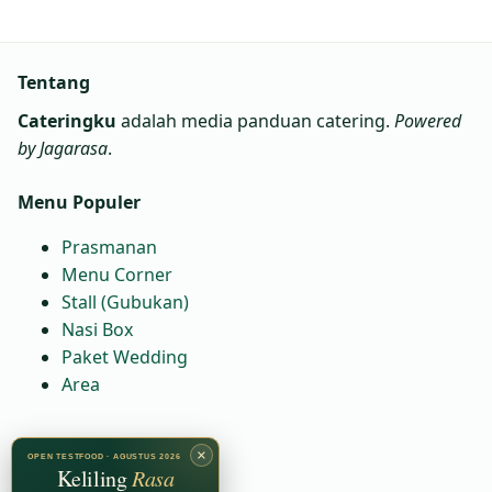
Tentang
Cateringku
adalah media panduan catering.
Powered
by Jagarasa
.
Menu Populer
Prasmanan
Menu Corner
Stall (Gubukan)
Nasi Box
Paket Wedding
Area
Kontak
×
OPEN TESTFOOD · AGUSTUS 2026
Keliling
Rasa
WA:
6281230081664