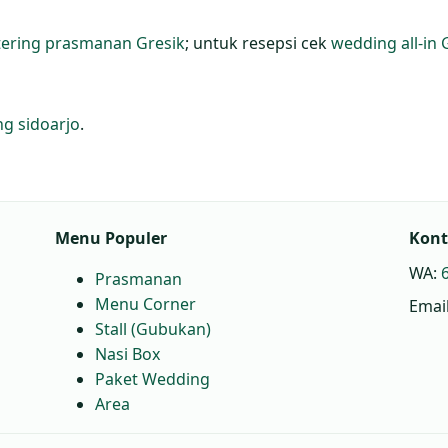
tering prasmanan Gresik
; untuk resepsi cek
wedding all‑in 
ng sidoarjo
.
Menu Populer
Kon
WA:
Prasmanan
Menu Corner
Emai
Stall (Gubukan)
Nasi Box
Paket Wedding
Area