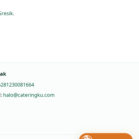
Gresik
.
tak
6281230081664
l:
halo@cateringku.com