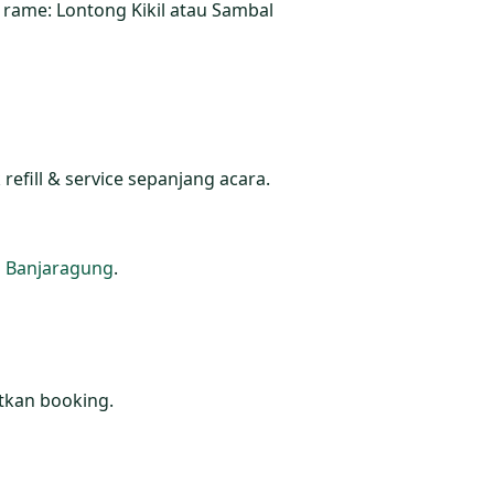
 rame: Lontong Kikil atau Sambal
efill & service sepanjang acara.
i Banjaragung
.
utkan booking.