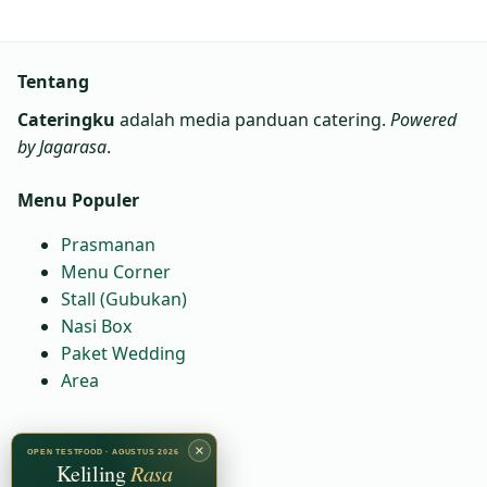
Tentang
Cateringku
adalah media panduan catering.
Powered
by Jagarasa
.
Menu Populer
Prasmanan
Menu Corner
Stall (Gubukan)
Nasi Box
Paket Wedding
Area
Kontak
×
OPEN TESTFOOD · AGUSTUS 2026
Keliling
Rasa
WA:
6281230081664